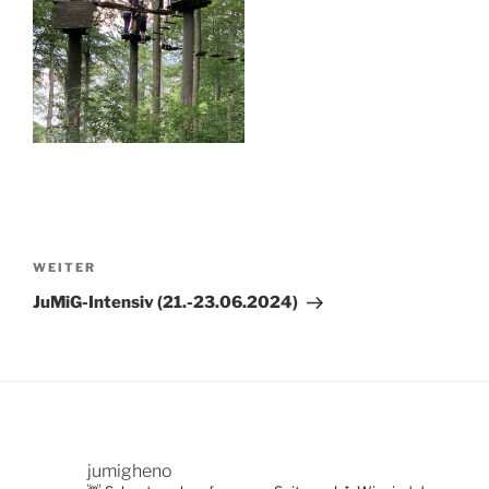
Beitragsnavigation
Nächster
WEITER
Beitrag
JuMiG-Intensiv (21.-23.06.2024)
jumigheno