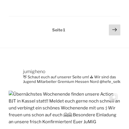
Seitennummerierung
Näch
Seite
1
Seit
der
Beiträge
jumigheno
👋 Schaut euch auf unserer Seite um!
⛪ Wir sind das
Jugend Mitarbeiter Gremium Hessen Nord
@hefe_selk