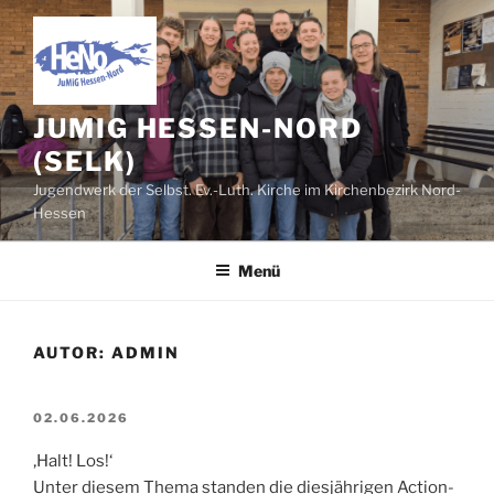
Zum
Inhalt
springen
JUMIG HESSEN-NORD
(SELK)
Jugendwerk der Selbst. Ev.-Luth. Kirche im Kirchenbezirk Nord-
Hessen
Menü
AUTOR:
ADMIN
VERÖFFENTLICHT
02.06.2026
AM
‚Halt! Los!‘
Unter diesem Thema standen die diesjährigen Action-