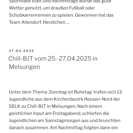
Sporthalle statt und nachmittags wurde das gute
Wetter genutzt, um draußen Fußball oder
Schubkarrenrennen zu spielen. Gewonnen hat das
Team Allendorf. Herzlichen …
VERÖFFENTLICHT
27.04.2025
AM
Chill-BJT vom 25.-27.04.2025 in
Melsungen
Unter dem Thema ‚Sonntag ist Ruhetag‘ trafen sich 13
Jugendliche aus dem Kirchenbezirk Hessen-Nord der
SELK zu Chill-BJT in Melsungen. Nach einem
geistlichen Input am Freitagabend, schliefen die
Jugendlichen am Samstagmorgen aus und brunchten
danach zusammen. Am Nachmittag folgten dann ein